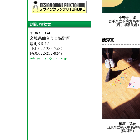
小野寺 澪
岩手県立不来方高等
（岩手県紫波郡
〒983-0034
宮城県仙台市宮城野区
優秀賞
扇町3-9-12
TEL:022-284-7586
FAX:022-232-9249
info@miyagi-pia.or.jp
板垣 芽衣
山形県立鶴岡中央高
（鶴岡市）