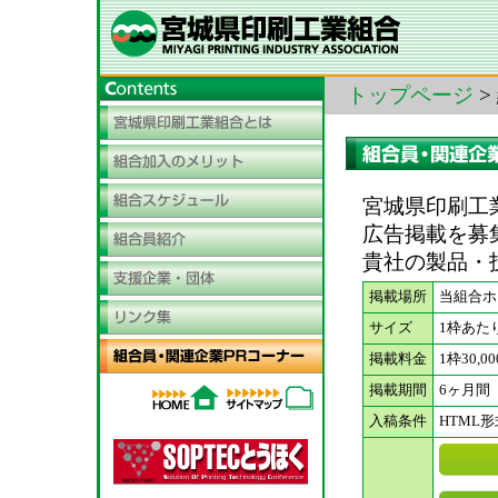
トップページ
>
宮城県印刷工
広告掲載を募
貴社の製品・
掲載場所
当組合ホ
サイズ
1枠あた
掲載料金
1枠30,0
掲載期間
6ヶ月間
入稿条件
HTML